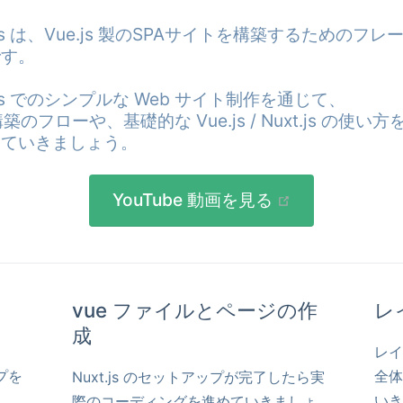
t.js は、Vue.js 製のSPAサイトを構築するためのフレ
す。

t.js でのシンプルな Web サイト制作を通じて、

構築のフローや、基礎的な Vue.js / Nuxt.js の使い
YouTube 動画を見る
vue ファイルとページの作
レ
成
レイ
プを
全体
Nuxt.js のセットアップが完了したら実
いき
際のコーディングを進めていきましょ